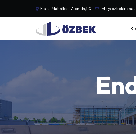
Kısıklı Mahallesi, Alemdağ Caddesi, No:29 Büyük Çamlıca - Üsküdar, İstanbul, Türkiye
info@ozbekinsaat
Ku
End