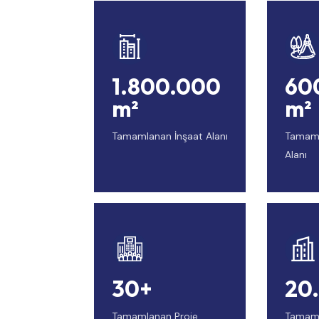
1.800.000
60
m²
m²
Tamamlanan İnşaat Alanı
Tamaml
Alanı
30+
20
Tamamlanan Proje
Tamaml