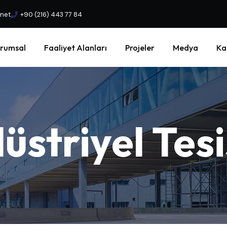
.net
+90 (216) 443 77 84
rumsal
Faaliyet Alanları
Projeler
Medya
Ka
üstriyel
Tesi