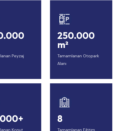
0.000
250.000
m²
anan Peyzaj
Tamamlanan Otopark
Alanı
.000+
8
anan Konut
Tamamlanan Eğitim