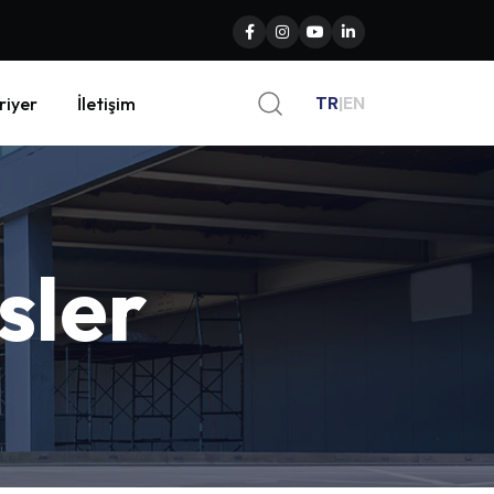
TR
|
EN
riyer
İletişim
sler