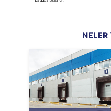
katkıda bulunur.
NELER