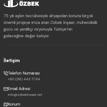
75 yılı aşkın tecrübesiyle altyapıdan konuta birçok
önemli projeye imza atan Özbek İnşaat, mühendislik
gücü ve yenilikçi vizyonuyla Türkiye’nin
geleceğine değer katıyor.
İletişim
Telefon Numarası
+90 (216) 443 77 84
Email Adresi
info@ozbekinsaat.net
Konum