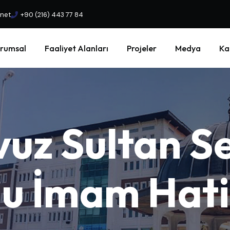
.net
+90 (216) 443 77 84
rumsal
Faaliyet Alanları
Projeler
Medya
Ka
vuz
Sultan
S
lu
İmam
Hat