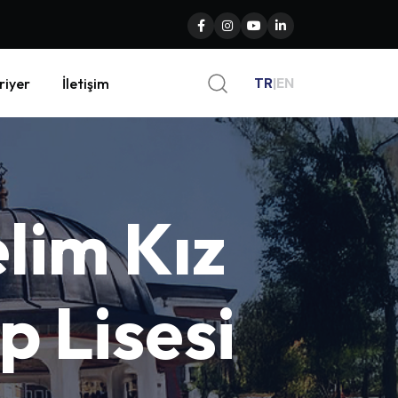
TR
|
EN
riyer
İletişim
elim
Kız
ip
Lisesi