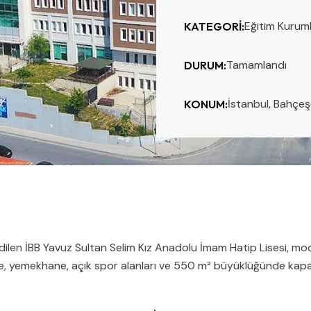
Eğitim Kuruml
KATEGORI:
Tamamlandı
DURUM:
İstanbul, Bahçeş
KONUM:
ilen İBB Yavuz Sultan Selim Kız Anadolu İmam Hatip Lisesi, mod
e, yemekhane, açık spor alanları ve 550 m² büyüklüğünde kapalı