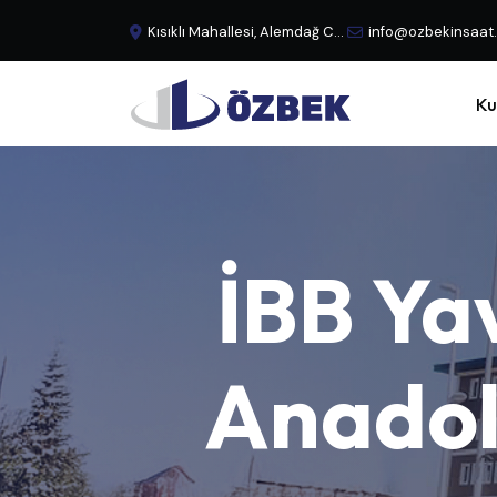
Kısıklı Mahallesi, Alemdağ Caddesi, No:29 Büyük Çamlıca - Üsküdar, İstanbul, Türkiye
info@ozbekinsaat
Ku
İBB
Ya
Anado