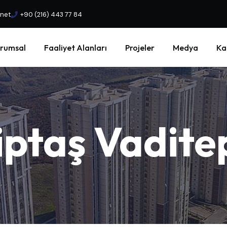
.net
+90 (216) 443 77 84
rumsal
Faaliyet Alanları
Projeler
Medya
Ka
iptaş
Vadite