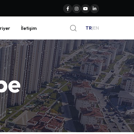
TR
|
EN
riyer
İletişim
pe