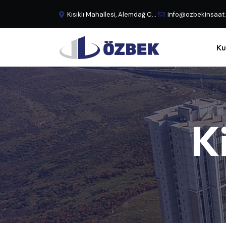
Kısıklı Mahallesi, Alemdağ Caddesi, No:29 Büyük Çamlıca - Üsküdar, İstanbul, Türkiye
info@ozbekinsaat
Ku
K