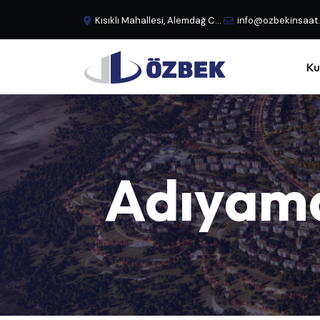
Kısıklı Mahallesi, Alemdağ Caddesi, No:29 Büyük Çamlıca - Üsküdar, İstanbul, Türkiye
info@ozbekinsaat
Ku
Adıyam