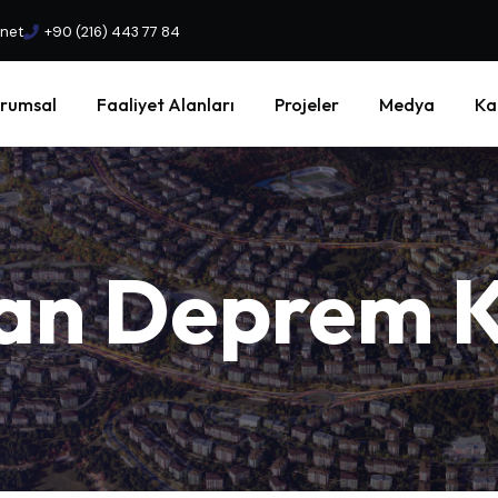
.net
+90 (216) 443 77 84
rumsal
Faaliyet Alanları
Projeler
Medya
Ka
an
Deprem
K