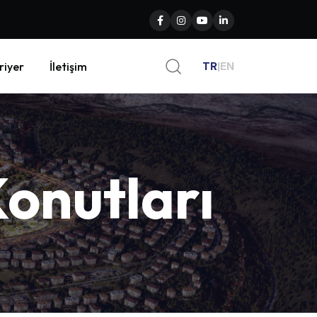
TR
|
EN
riyer
İletişim
onutları