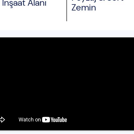
İnşaat Alanı
Zemin