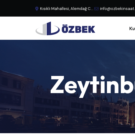
Kısıklı Mahallesi, Alemdağ Caddesi, No:29 Büyük Çamlıca - Üsküdar, İstanbul, Türkiye
info@ozbekinsaat
Ku
Zeytinb