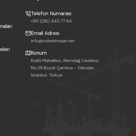
Telefon Numarası
+90 (216) 443 77 84
naları
Email Adresi
info@ozbekinsaat.net
leri
Konum
Kısıklı Mahallesi, Alemdağ Caddesi,
No:29 Büyük Çamlıca - Üsküdar,
İstanbul, Türkiye