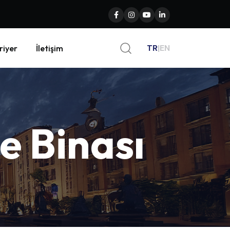
TR
|
EN
riyer
İletişim
ye
Binası