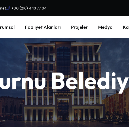
.net
+90 (216) 443 77 84
rumsal
Faaliyet Alanları
Projeler
Medya
Ka
urnu
Beledi