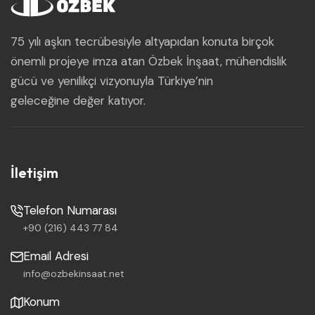
75 yılı aşkın tecrübesiyle altyapıdan konuta birçok
önemli projeye imza atan Özbek İnşaat, mühendislik
gücü ve yenilikçi vizyonuyla Türkiye’nin
geleceğine değer katıyor.
İletişim
Telefon Numarası
+90 (216) 443 77 84
Email Adresi
info@ozbekinsaat.net
Konum