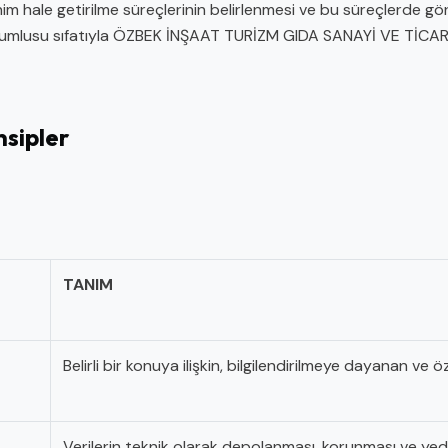
nim hale getirilme süreçlerinin belirlenmesi ve bu süreçlerde göre
sorumlusu sıfatıyla ÖZBEK İNŞAAT TURİZM GIDA SANAYİ VE TİCAR
sipler
TANIM
Belirli bir konuya ilişkin, bilgilendirilmeye dayanan ve 
Verilerin teknik olarak depolanması, korunması ve yede