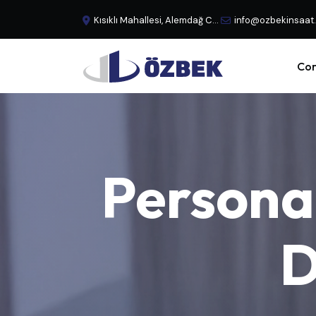
Kısıklı Mahallesi, Alemdağ Caddesi, No:29 Büyük Çamlıca - Üsküdar, İstanbul, Türkiye
info@ozbekinsaat
Cor
Persona
D