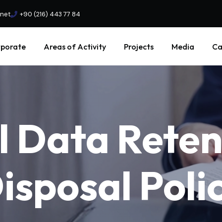
.net
+90 (216) 443 77 84
porate
Areas of Activity
Projects
Media
Ca
l
Data
Reten
isposal
Poli