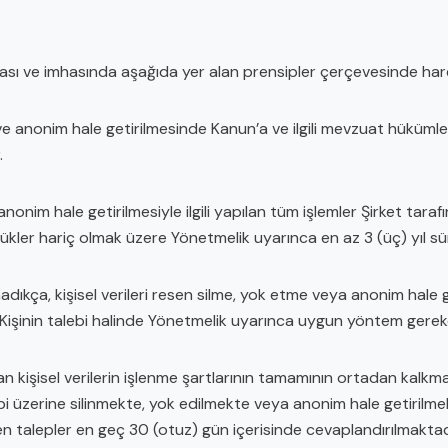
anması ve imhasında aşağıda yer alan prensipler çerçevesinde har
si ve anonim hale getirilmesinde Kanun’a ve ilgili mevzuat hükümle
.
i, anonim hale getirilmesiyle ilgili yapılan tüm işlemler Şirket tar
lükler hariç olmak üzere Yönetmelik uyarınca en az 3 (üç) yıl s
madıkça, kişisel verileri resen silme, yok etme veya anonim hal
li Kişinin talebi halinde Yönetmelik uyarınca uygun yöntem gerek
 kişisel verilerin işlenme şartlarının tamamının ortadan kalkması 
lebi üzerine silinmekte, yok edilmekte veya anonim hale getirilmekt
ilen talepler en geç 30 (otuz) gün içerisinde cevaplandırılmakta