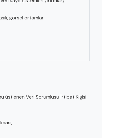
veri kayıt sistemleri (formlar)
basılı, görsel ortamlar
üstlenen Veri Sorumlusu İrtibat Kişisi
lması,