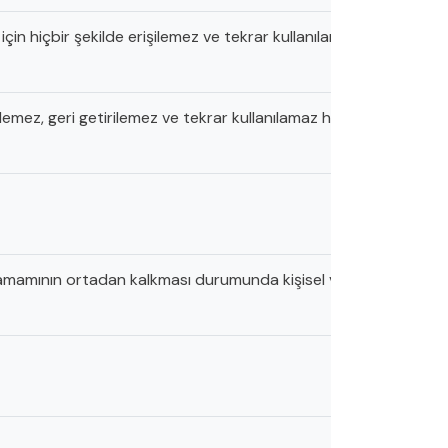
cılar için hiçbir şekilde erişilemez ve tekrar kullanılamaz hale getiril
ilemez, geri getirilemez ve tekrar kullanılamaz hale getirilmesi iş
 tamamının ortadan kalkması durumunda kişisel verileri saklama v