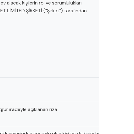
v alacak kişilerin rol ve sorumlulukları
ET LİMİTED ŞİRKETİ (“Şirket”) tarafından
özgür iradeyle açıklanan rıza
klenmesinden sorumlu olan kişi ya da birim hariç olmak üzere ve