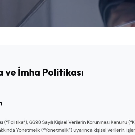
a ve İmha Politikası
m
ı (“Politika”), 6698 Sayılı Kişisel Verilerin Korunması Kanunu (“Ka
kında Yönetmelik (“Yönetmelik”) uyarınca kişisel verilerin, işlen