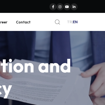
TR
|
EN
reer
Contact
tion
and
cy